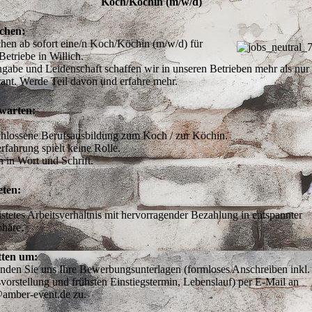
Koch/Köchin (m/w/d)
chen:
hen ab sofort eine/n Koch/Köchin (m/w/d) für 
Betriebe in Willich.

gabe und Leidenschaft schaffen wir in unseren Betrieben mehr als nur e
warten:
hlossene Berufsausbildung zum Koch / zur Köchin.

rfahrung spielt keine Rolle.

eten:
stetes Arbeitsverhältnis mit hervorragender Bezahlung in entspannter 
tten um:
enden Sie uns Ihre Bewerbungsunterlagen (formloses Anschreiben inkl. 
vorstellung und frühsten Einstiegstermin, Lebenslauf) per E-Mail an 
@amber-event.de zu. 