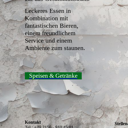
Leckeres Essen in
Kombination mit
fantastischen Bieren,
einem freundlichem
Service und einem
Ambiente zum staunen.
Speisen & Getränke
Kontakt
Stelle
Tel.: +49 2156 - 910 45 01