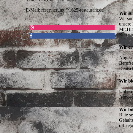
E-Mail: reservierung@1625-restaurant.de
Wir su
Wir suc
unsere 
Mit Hin
Wir er
Abgesc
Berufse
Wir bi
Unbefri
Wir bi
Bitte s
Gehalts
office