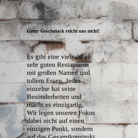
Guter Geschmack reicht uns nicht!
Es gibt eine vielzahl an
sehr guten Restaurants
mit großen Namen und
tollem Essen. Jedes
einzelne hat seine
Besonderheiten und
macht es einzigartig.
Wir legen unseren Fokus
dabei nicht auf einen
einzigen Punkt, sondern
auf das Gesamtkonstrukt.