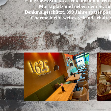
Ein großes Stück Geschichte und bereits
Marktplatz und neben dem
St. Jo
Denkmalgeschützt. 399 Jahre später pass
Charme bleibt weitestgehend erhalten