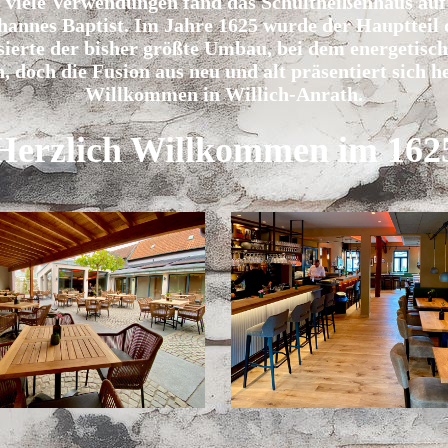
 viele Verwendungen fand das Schultheißenhaus auf 
hannes Baptist.
Im Jahre 1625 wurde der Hauptteil d
ierte der bisher größte Umbau, bei dem energetisch 
, doch die Fusion aus neu und alt präsentiert sich h
Willkommen in Willich-Anrath.
Herzlich Willkommen im 162