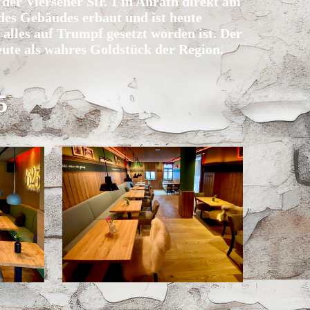
der Viersener Str. 1 in Anrath direkt am
es Gebäudes erbaut und ist heute
alles auf Trumpf gesetzt worden ist. Der
eute als wahres Goldstück der Region.
5